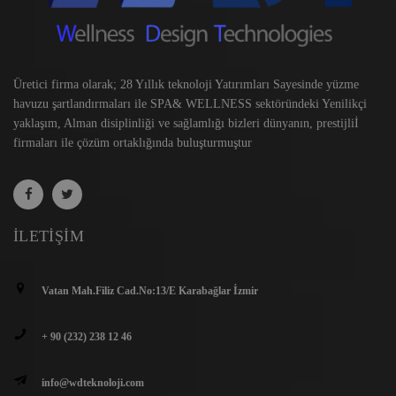
Üretici firma olarak; 28 Yıllık teknoloji Yatırımları Sayesinde yüzme
havuzu şartlandırmaları ile SPA& WELLNESS sektöründeki Yenilikçi
yaklaşım, Alman disiplinliği ve sağlamlığı bizleri dünyanın, prestijliİ
firmaları ile çözüm ortaklığında buluşturmuştur
İLETIŞIM
Vatan Mah.Filiz Cad.No:13/E Karabağlar İzmir
+ 90 (232) 238 12 46
info@wdteknoloji.com