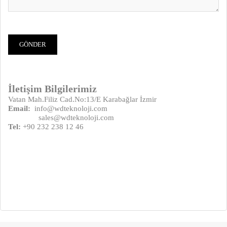
İletişim Bilgilerimiz
Vatan Mah.Filiz Cad.No:13/E Karabağlar İzmir
Email:
info@wdteknoloji.com
sales@wdteknoloji.com
Tel:
+90 232 238 12 46