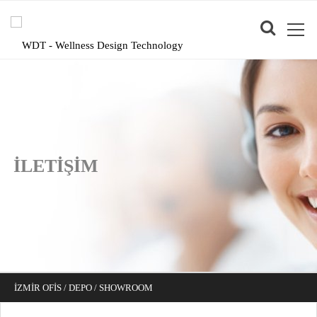
İLETİŞİM
İZMİR OFİS / DEPO / SHOWROOM