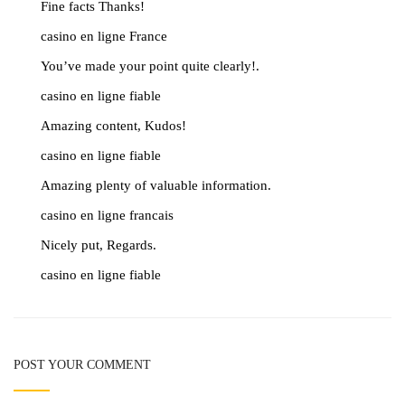
Fine facts Thanks!
casino en ligne France
You’ve made your point quite clearly!.
casino en ligne fiable
Amazing content, Kudos!
casino en ligne fiable
Amazing plenty of valuable information.
casino en ligne francais
Nicely put, Regards.
casino en ligne fiable
POST YOUR COMMENT