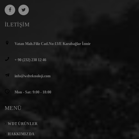
İLETIŞIM
Vatan Mah.Filiz Cad.No:13/E Karabağlar İzmir
+ 90 (232) 238 12 46
info@wdteknoloji.com
Mon - Sat: 9:00 - 18:00
MENÜ
WDT ÜRÜNLER
HAKKIMIZDA