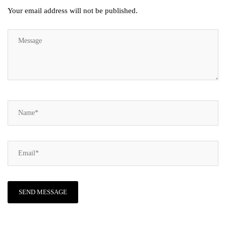
Your email address will not be published.