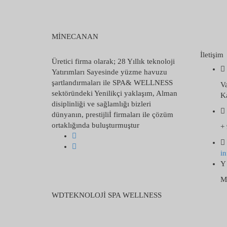
MİNECANAN
İletişim
Üretici firma olarak; 28 Yıllık teknoloji
Yatırımları Sayesinde yüzme havuzu
şartlandırmaları ile SPA& WELLNESS
V
sektöründeki Yenilikçi yaklaşım, Alman
Ka
disiplinliği ve sağlamlığı bizleri
dünyanın, prestijliİ firmaları ile çözüm
ortaklığında buluşturmuştur
+ 
i
Mo
WDTEKNOLOJİ SPA WELLNESS