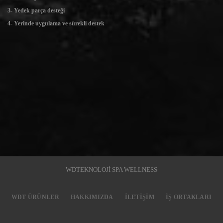
3- Yedek parça desteği
4- Yerinde uygulama ve sürekli destek
WDTEKNOLOJİ SPA WELLNESS
WDT ÜRÜNLER
HAKKIMIZDA
İLETIŞIM
İŞ ORTAKLARI