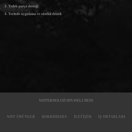
3- Yedek parça desteği
4- Yerinde uygulama ve sürekli destek
WDTEKNOLOJİ SPA WELLNESS
WDT ÜRÜNLER
HAKKIMIZDA
İLETIŞIM
İŞ ORTAKLARI