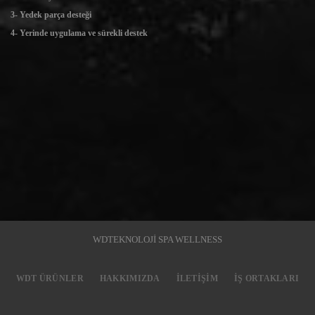
3- Yedek parça desteği
4- Yerinde uygulama ve sürekli destek
WDTEKNOLOJİ SPA WELLNESS
WDT ÜRÜNLER
HAKKIMIZDA
İLETIŞIM
İŞ ORTAKLARI