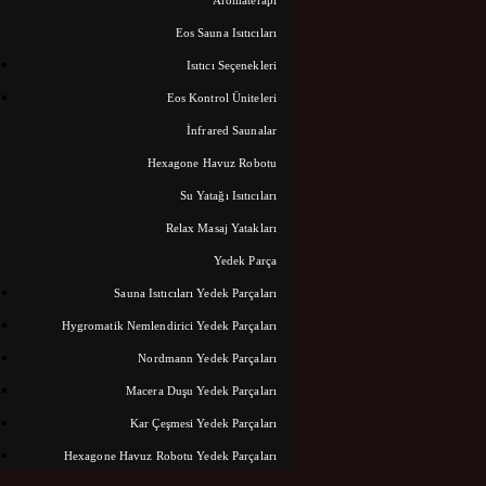
Eos Sauna Isıtıcıları
Isıtıcı Seçenekleri
Eos Kontrol Üniteleri
İnfrared Saunalar
Hexagone Havuz Robotu
Su Yatağı Isıtıcıları
Relax Masaj Yatakları
Yedek Parça
siplinliği ve sağlamlığı bizleri dünyanın, prestijliİ
Sauna Isıtıcıları Yedek Parçaları
Hygromatik Nemlendirici Yedek Parçaları
Nordmann Yedek Parçaları
Macera Duşu Yedek Parçaları
Kar Çeşmesi Yedek Parçaları
Hexagone Havuz Robotu Yedek Parçaları