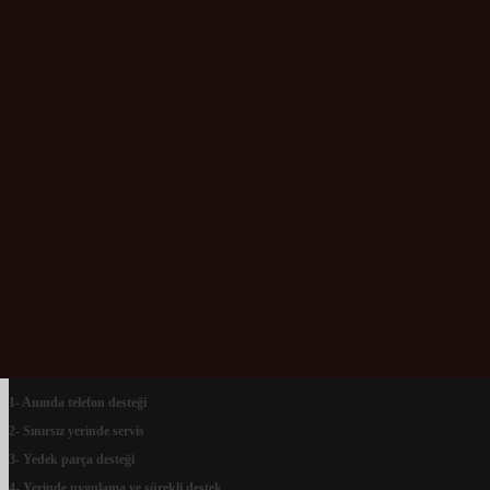
info@wdteknoloji.com
Mon - Sat: 9:00 - 18:00
MENÜ
WDT ÜRÜNLER
HAKKIMIZDA
İLETIŞIM
İŞ ORTAKLARI
TEKNİK DESTEK
1- Anında telefon desteği
2- Sınırsız yerinde servis
3- Yedek parça desteği
4- Yerinde uygulama ve sürekli destek