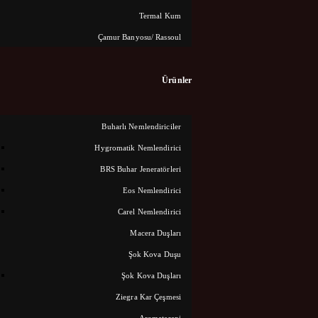
Termal Kum
Çamur Banyosu/ Rassoul
Ürünler
Buharlı Nemlendiriciler
Hygromatik Nemlendirici
BRS Buhar Jeneratörleri
Eos Nemlendirici
Carel Nemlendirici
Macera Duşları
Şok Kova Duşu
Şok Kova Duşları
Shares
Ziegra Kar Çeşmesi
Aromaterapi