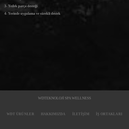
3- Yedek parça desteği
4- Yerinde uygulama ve sürekli destek
WDTEKNOLOJİ SPA WELLNESS
WDT ÜRÜNLER
HAKKIMIZDA
İLETIŞIM
İŞ ORTAKLARI