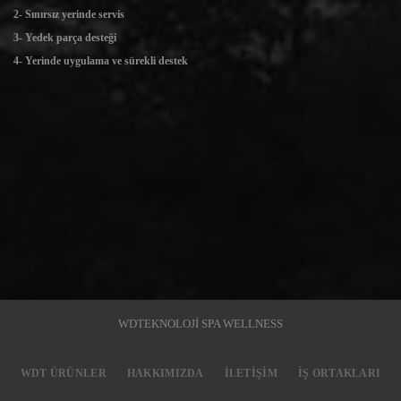
2- Sınırsız yerinde servis
3- Yedek parça desteği
4- Yerinde uygulama ve sürekli destek
WDTEKNOLOJİ SPA WELLNESS
WDT ÜRÜNLER
HAKKIMIZDA
İLETIŞIM
İŞ ORTAKLARI