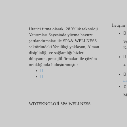
İletişim
Üretici firma olarak; 28 Yıllık teknoloji
Yatırımları Sayesinde yüzme havuzu
şartlandırmaları ile SPA& WELLNESS
V
sektöründeki Yenilikçi yaklaşım, Alman
Ka
disiplinliği ve sağlamlığı bizleri
dünyanın, prestijliİ firmaları ile çözüm
ortaklığında buluşturmuştur
+ 
i
Mo
WDTEKNOLOJİ SPA WELLNESS