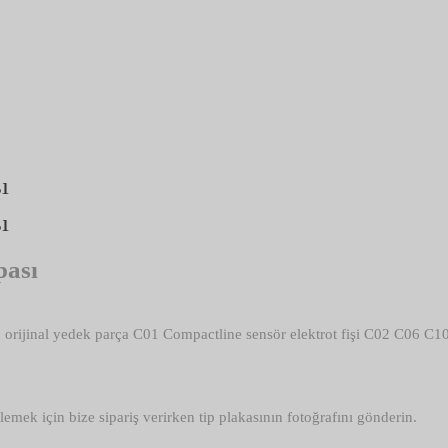
ı
ı
pası
in orijinal yedek parça C01 Compactline sensör elektrot fişi C02 C06
mek için bize sipariş verirken tip plakasının fotoğrafını gönderin.