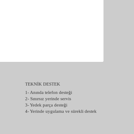
TEKNİK DESTEK
1- Anında telefon desteği
2- Sınırsız yerinde servis
3- Yedek parça desteği
4- Yerinde uygulama ve sürekli destek