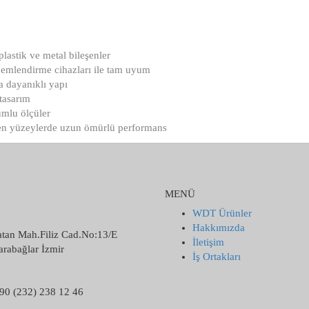
lastik ve metal bileşenler
nemlendirme cihazları ile tam uyum
a dayanıklı yapı
tasarım
umlu ölçüler
en yüzeylerde uzun ömürlü performans
MENÜ
WDT Ürünler
Hakkımızda
atan Mah.Filiz Cad.No:13/E
İletişim
rabağlar İzmir
İş Ortakları
90 (232) 238 12 46