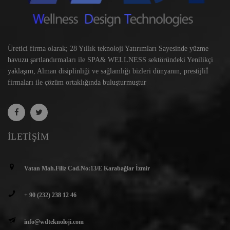
Üretici firma olarak; 28 Yıllık teknoloji Yatırımları Sayesinde yüzme
havuzu şartlandırmaları ile SPA& WELLNESS sektöründeki Yenilikçi
yaklaşım, Alman disiplinliği ve sağlamlığı bizleri dünyanın, prestijliİ
firmaları ile çözüm ortaklığında buluşturmuştur
İLETIŞIM
Vatan Mah.Filiz Cad.No:13/E Karabağlar İzmir
+ 90 (232) 238 12 46
info@wdteknoloji.com