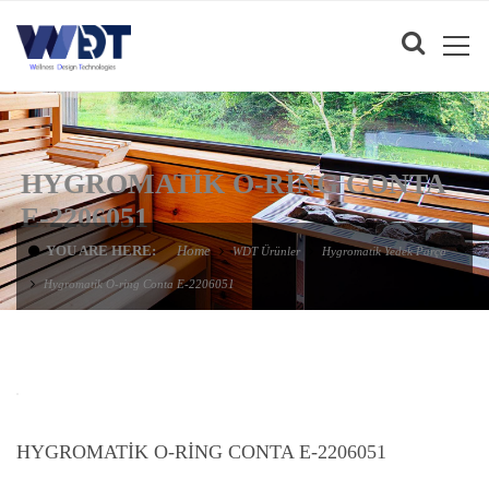
HYGROMATIK O-RING CONTA
E-2206051
YOU ARE HERE:
Home
WDT Ürünler
Hygromatik Yedek Parça
Hygromatik O-ring Conta E-2206051
HYGROMATIK O-RING CONTA E-2206051