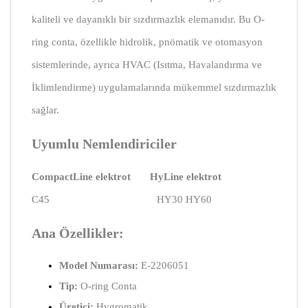
kaliteli ve dayanıklı bir sızdırmazlık elemanıdır. Bu O-
ring conta, özellikle hidrolik, pnömatik ve otomasyon
sistemlerinde, ayrıca HVAC (Isıtma, Havalandırma ve
İklimlendirme) uygulamalarında mükemmel sızdırmazlık
sağlar.
Uyumlu Nemlendiriciler
CompactLine elektrot HyLine elektrot
C45 HY30 HY60
Ana Özellikler:
Model Numarası:
E-2206051
Tip:
O-ring Conta
Üretici:
Hygromatik