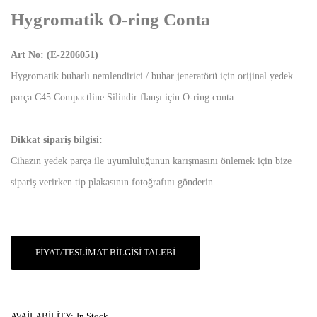
Hygromatik O-ring Conta
Art No:
(E-2206051)
Hygromatik buharlı nemlendirici / buhar jeneratörü için orijinal yedek
parça C45 Compactline Silindir flanşı için O-ring conta.
Dikkat sipariş bilgisi:
Cihazın yedek parça ile uyumluluğunun karışmasını önlemek için bize
sipariş verirken tip plakasının fotoğrafını gönderin.
FIYAT/TESLIMAT BILGISI TALEBI
AVAILABILITY:
In Stock