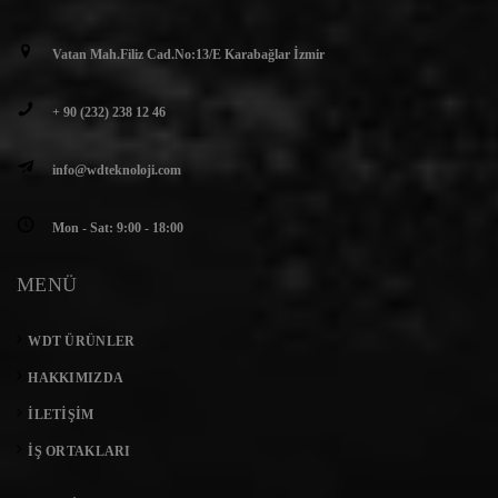
Vatan Mah.Filiz Cad.No:13/E Karabağlar İzmir
+ 90 (232) 238 12 46
info@wdteknoloji.com
Mon - Sat: 9:00 - 18:00
MENÜ
WDT ÜRÜNLER
HAKKIMIZDA
İLETIŞIM
İŞ ORTAKLARI