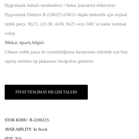
Hygromatik buharlı nemlendirici / buhar jeneratörü elektrotları
Hygromatik Elektrot B-2206223 el30/2v düşük iletkenlik için orijinal
yedek parça. Hy23, c22-30, sle30, fle25 veya 240v’ye kadar nominal
voltaj.
Dikkat sipariş bilgisi:
Cihazın yedek parça ile uyumluluğunun karışmasını önlemek için bize
sipariş verirken tip plakasının fotoğrafını gönderin.
FIYAT/TESLIMAT BILGISI TALEBI
.
STOK KODU:
B-2206223
AVAILABILITY:
In Stock
SIZE:
Yok