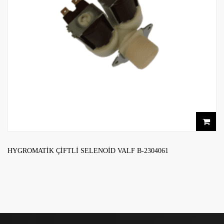
HYGROMATIK ÇIFTLI SELENOID VALF B-2304061