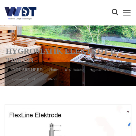
HYGROMATIK ELEKTROT B-
2206223
YOU ARE HERE:
Home
WDT Ürünler
Hygromatik Yedek Parça
Hygromatik Elektrot B-2206223