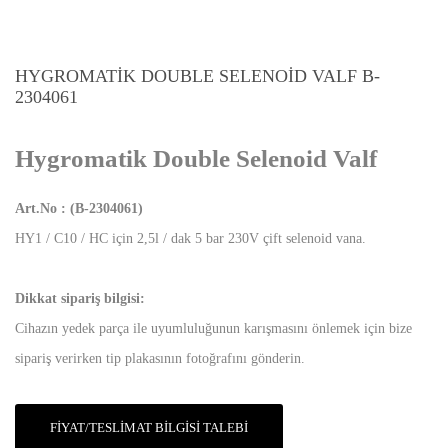
HYGROMATIK DOUBLE SELENOID VALF B-
2304061
Hygromatik Double Selenoid Valf
Art.No : (B-2304061)
HY1 / C10 / HC için 2,5l / dak 5 bar 230V çift selenoid vana.
Dikkat sipariş bilgisi:
Cihazın yedek parça ile uyumluluğunun karışmasını önlemek için bize
sipariş verirken tip plakasının fotoğrafını gönderin.
FIYAT/TESLIMAT BILGISI TALEBI