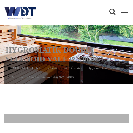
HYGROMATIK DOUBLE
SELENOID VALF B-2304061
YOU ARE HERE:
Home
WDT Ürünler
Hygromatik Yedek Parça
Hygromatik Double Selenoid Valf B-2304061