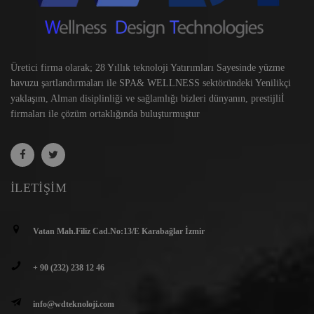
Üretici firma olarak; 28 Yıllık teknoloji Yatırımları Sayesinde yüzme
havuzu şartlandırmaları ile SPA& WELLNESS sektöründeki Yenilikçi
yaklaşım, Alman disiplinliği ve sağlamlığı bizleri dünyanın, prestijliİ
firmaları ile çözüm ortaklığında buluşturmuştur
İLETIŞIM
Vatan Mah.Filiz Cad.No:13/E Karabağlar İzmir
+ 90 (232) 238 12 46
info@wdteknoloji.com