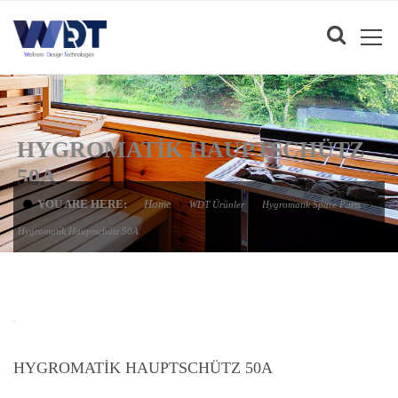
HYGROMATIK HAUPTSCHÜTZ
50A
YOU ARE HERE:
Home
WDT Ürünler
Hygromatik Spare Parts
Hygromatik Hauptschütz 50A
HYGROMATIK HAUPTSCHÜTZ 50A