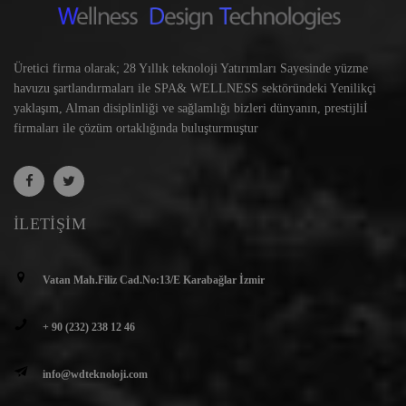
Üretici firma olarak; 28 Yıllık teknoloji Yatırımları Sayesinde yüzme
havuzu şartlandırmaları ile SPA& WELLNESS sektöründeki Yenilikçi
yaklaşım, Alman disiplinliği ve sağlamlığı bizleri dünyanın, prestijliİ
firmaları ile çözüm ortaklığında buluşturmuştur
İLETIŞIM
Vatan Mah.Filiz Cad.No:13/E Karabağlar İzmir
+ 90 (232) 238 12 46
info@wdteknoloji.com