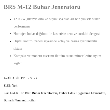
BRS M-12 Buhar Jeneratörü
12.0 kW gücüyle orta ve büyük spa alanları için yüksek buhar
performansı
Homojen buhar dağılımı ile kesintisiz nem ve sıcaklık dengesi
Dijital kontrol paneli sayesinde kolay ve hassas ayarlanabilir
sistem
Kompakt ve modern tasarımı ile tüm sauna mimarilerine uyum
sağlar
AVAILABILITY:
In Stock
SIZE:
Yok
,
,
CATEGORIES:
BRS Buhar Jeneratörleri
Buhar Odası Uygulama Elemanları
.
Buharlı Nemlendiriciler