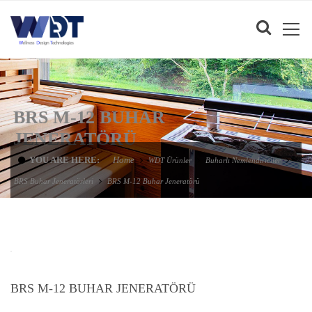
BRS M-12 BUHAR
JENERATÖRÜ
YOU ARE HERE:
Home
WDT Ürünler
Buharlı Nemlendiriciler
BRS Buhar Jeneratörleri
BRS M-12 Buhar Jeneratörü
BRS M-12 BUHAR JENERATÖRÜ