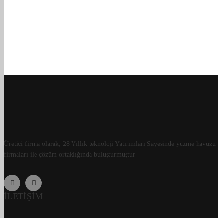
Üretici firma olarak; 28 Yıllık teknoloji Yatırımları Sayesinde yüzme havuzu
firmaları ile çözüm ortaklığında buluşturmuştur
İLETIŞIM