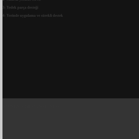
3- Yedek parça desteği
4- Yerinde uygulama ve sürekli destek
WDTEKNOLOJİ SPA WELLNESS