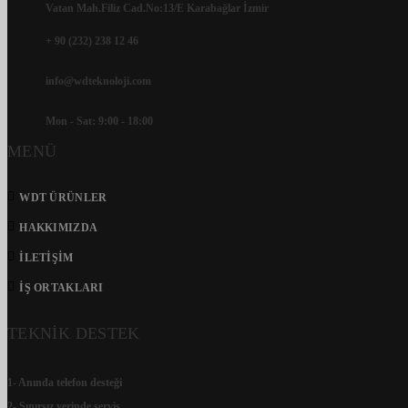
Vatan Mah.Filiz Cad.No:13/E Karabağlar İzmir
+ 90 (232) 238 12 46
info@wdteknoloji.com
Mon - Sat: 9:00 - 18:00
MENÜ
WDT ÜRÜNLER
HAKKIMIZDA
İLETIŞIM
İŞ ORTAKLARI
TEKNİK DESTEK
1- Anında telefon desteği
2- Sınırsız yerinde servis